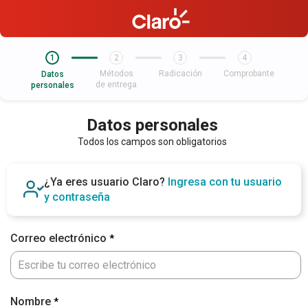
1
2
3
4
Métodos
Radicación
Comprobante
Datos
de entrega
personales
Datos personales
Todos los campos son obligatorios
¿Ya eres usuario Claro?
Ingresa con tu usuario
y contraseña
Correo electrónico
Nombre