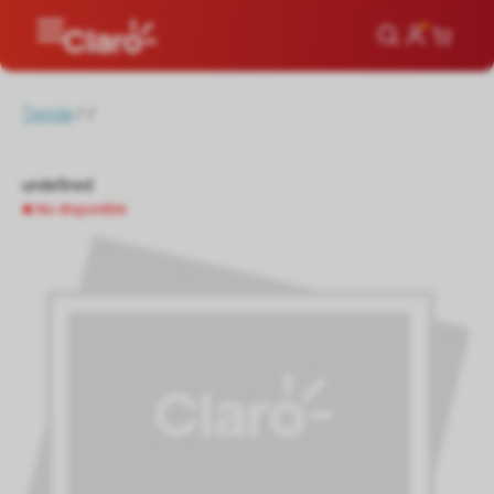
Tienda
/
/
undefined
No disponible