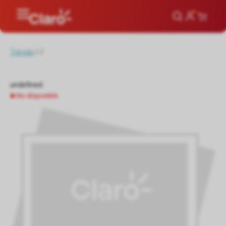
Tienda
/
/
undefined
No disponible