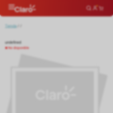
Tienda
/
/
undefined
No disponible