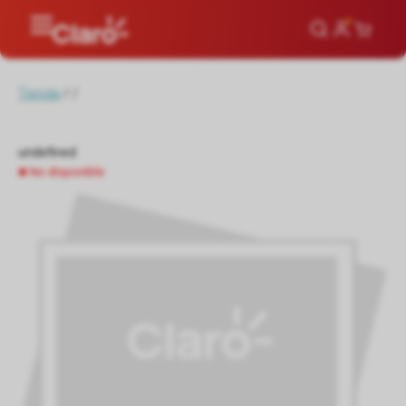
Tienda
/
/
undefined
No disponible