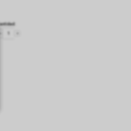
antidad
: