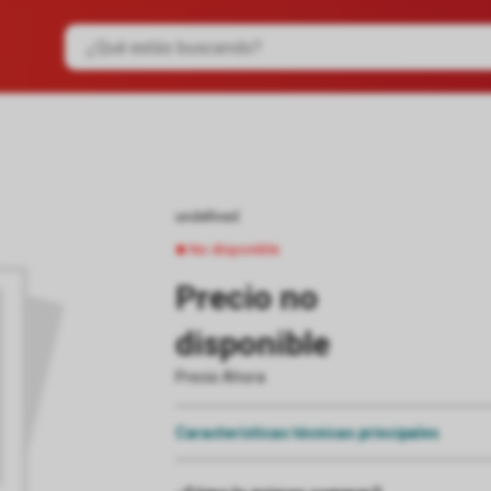
undefined
No disponible
Precio no
disponible
Precio Ahora
Características técnicas principales