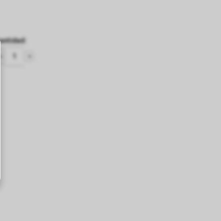
antidad
: