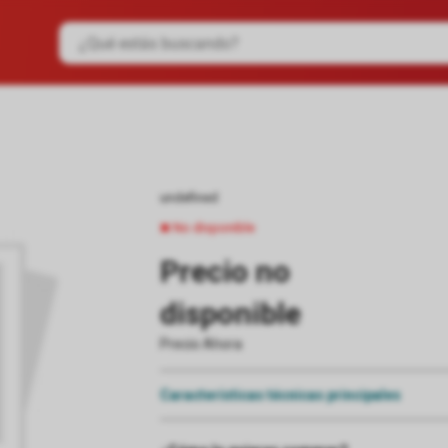
undefined
No disponible
Precio no
disponible
Precio Ahora
Características técnicas principales