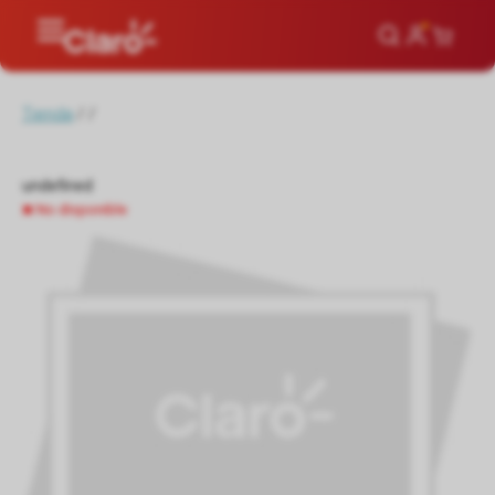
Tienda
/
/
undefined
No disponible