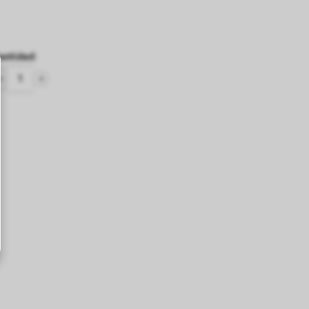
antidad
: