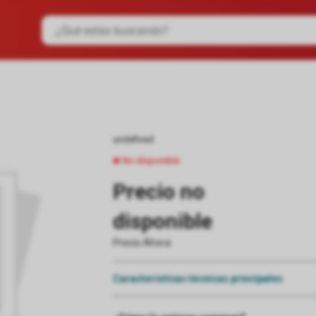
undefined
No disponible
Precio no
disponible
Precio Ahora
Características técnicas principales