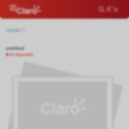
Tienda
/
/
undefined
No disponible