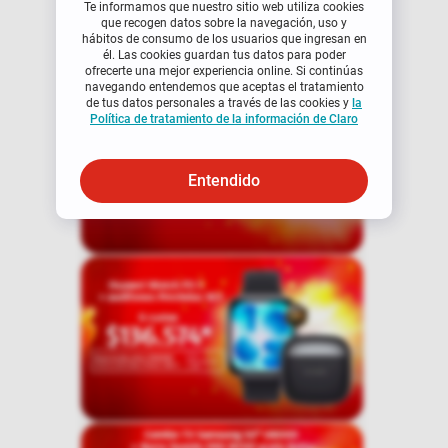
Te informamos que nuestro sitio web utiliza cookies
que recogen datos sobre la navegación, uso y
hábitos de consumo de los usuarios que ingresan en
él. Las cookies guardan tus datos para poder
ofrecerte una mejor experiencia online. Si continúas
navegando entendemos que aceptas el tratamiento
de tus datos personales a través de las cookies y
la
Política de tratamiento de la información de Claro
Entendido